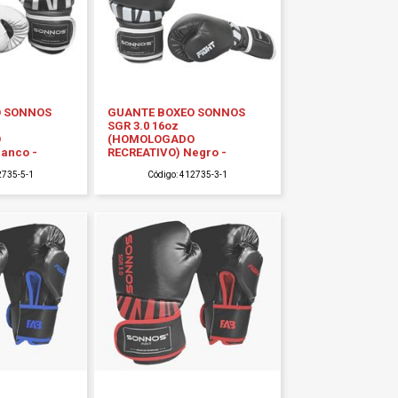
O SONNOS
GUANTE BOXEO SONNOS
SGR 3.0 16oz
O
(HOMOLOGADO
lanco -
RECREATIVO) Negro -
2735-5-1
Código: 412735-3-1