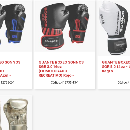
EO SONNOS
GUANTE BOXEO SONNOS
GUANTE BOXE
SGR 3.0 16oz
SGR 5.0 14oz - 
DO
(HOMOLOGADO
negro
Azul -
RECREATIVO) Rojo -
 412735-2-1
Código: 412735-13-1
Código: 