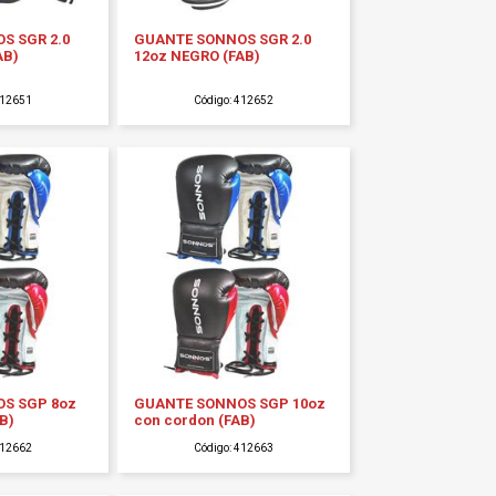
S SGR 2.0
GUANTE SONNOS SGR 2.0
AB)
12oz NEGRO (FAB)
412651
Código: 412652
S SGP 8oz
GUANTE SONNOS SGP 10oz
B)
con cordon (FAB)
412662
Código: 412663