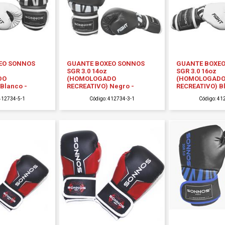
EO SONNOS
GUANTE BOXEO SONNOS
GUANTE BOXE
SGR 3.0 14oz
SGR 3.0 16oz
DO
(HOMOLOGADO
(HOMOLOGAD
Blanco -
RECREATIVO) Negro -
RECREATIVO) B
 412734-5-1
Código: 412734-3-1
Código: 41