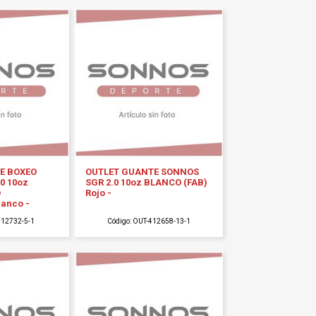
E BOXEO
OUTLET GUANTE SONNOS
0 10oz
SGR 2.0 10oz BLANCO (FAB)
O
Rojo -
lanco -
412732-5-1
Código: OUT-412658-13-1