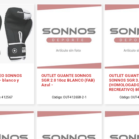
EO SONNOS
OUTLET GUANTE SONNOS
OUTLET GUANT
- blanco y
SGR 2.0 10oz BLANCO (FAB)
SONNOS SGR 3.
Azul -
(HOMOLOGAD
RECREATIVO) B
o: 412567
Código: OUT-412658-2-1
Código: OUT-