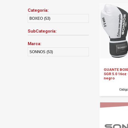
Categoría:
BOXEO (53)
SubCategoría:
Marca:
SONNOS (53)
GUANTE BOX
SGR 5.0 16oz 
negro
Códig