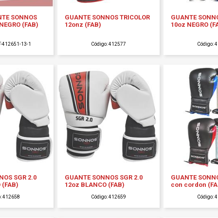
NTE SONNOS
GUANTE SONNOS TRICOLOR
GUANTE SONNO
 NEGRO (FAB)
12onz (FAB)
10oz NEGRO (F
T-412651-13-1
Código: 412577
Código: 
OS SGR 2.0
GUANTE SONNOS SGR 2.0
GUANTE SONNO
 (FAB)
12oz BLANCO (FAB)
con cordon (FA
o: 412658
Código: 412659
Código: 