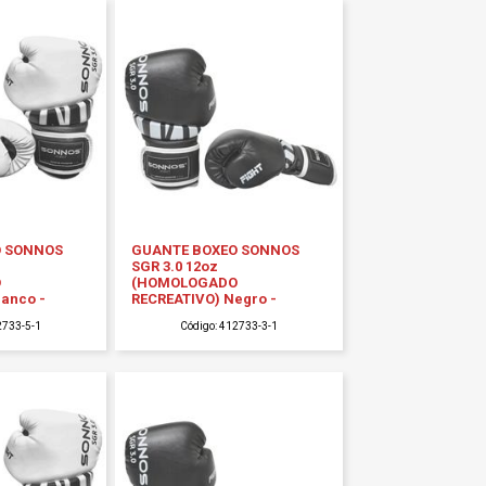
O SONNOS
GUANTE BOXEO SONNOS
SGR 3.0 12oz
O
(HOMOLOGADO
lanco -
RECREATIVO) Negro -
2733-5-1
Código: 412733-3-1