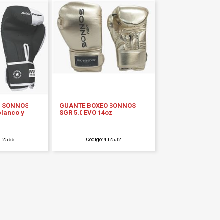
O SONNOS
GUANTE BOXEO SONNOS
blanco y
SGR 5.0 EVO 14oz
412566
Código: 412532