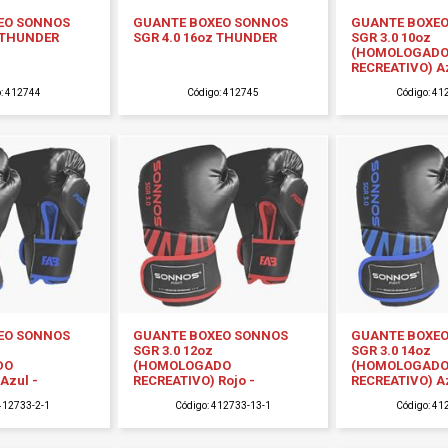
EO SONNOS
GUANTE BOXEO SONNOS
GUANTE BOXE
z THUNDER
SGR 4.0 16oz THUNDER
SGR 3.0 10oz
(HOMOLOGAD
RECREATIVO) Az
o: 412744
Código: 412745
Código: 41
EO SONNOS
GUANTE BOXEO SONNOS
GUANTE BOXE
SGR 3.0 12oz
SGR 3.0 14oz
DO
(HOMOLOGADO
(HOMOLOGAD
Azul -
RECREATIVO) Rojo -
RECREATIVO) Az
 412733-2-1
Código: 412733-13-1
Código: 41