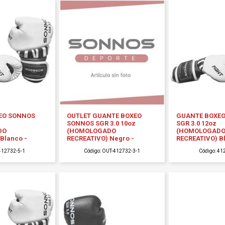
EO SONNOS
OUTLET GUANTE BOXEO
GUANTE BOXE
SONNOS SGR 3.0 10oz
SGR 3.0 12oz
DO
(HOMOLOGADO
(HOMOLOGAD
Blanco -
RECREATIVO) Negro -
RECREATIVO) B
 412732-5-1
Código: OUT-412732-3-1
Código: 41