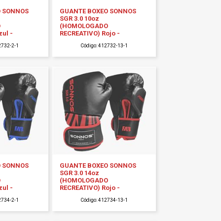
O SONNOS
GUANTE BOXEO SONNOS
SGR 3.0 10oz
O
(HOMOLOGADO
ul -
RECREATIVO) Rojo -
2732-2-1
Código: 412732-13-1
O SONNOS
GUANTE BOXEO SONNOS
SGR 3.0 14oz
O
(HOMOLOGADO
ul -
RECREATIVO) Rojo -
2734-2-1
Código: 412734-13-1