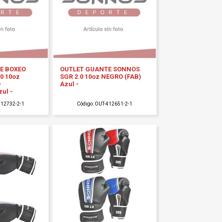
E BOXEO
OUTLET GUANTE SONNOS
0 10oz
SGR 2.0 10oz NEGRO (FAB)
O
Azul -
ul -
412732-2-1
Código: OUT-412651-2-1