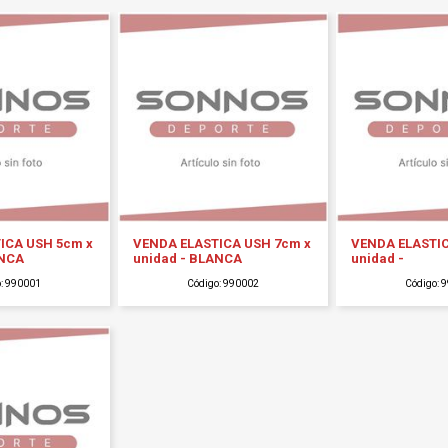
ICA USH 5cm x
VENDA ELASTICA USH 7cm x
VENDA ELASTIC
ANCA
unidad - BLANCA
unidad -
o: 990001
Código: 990002
Código: 