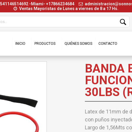
+541146514692 -Miami- +17866234684
administracion@sonn
Ventas Mayoristas de Lunes a viernes de 8 a 17 Hs.
INICIO
PRODUCTOS
QUIÉNES SOMOS
CONTACTO
BANDA 
FUNCIO
30LBS (
Latex de 11mm de di
con puños inyectad
Largo de 1,56Mts co